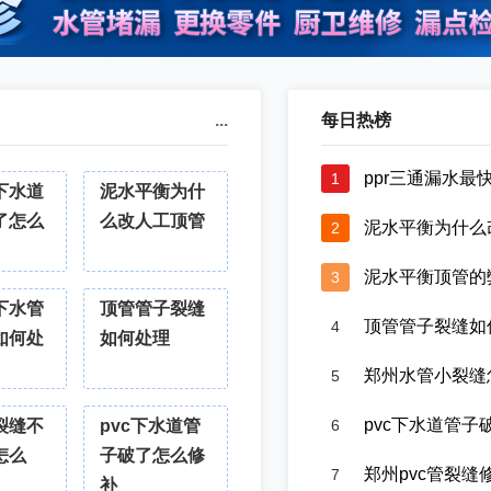
...
每日热榜
ppr三通漏水
1
下水道
泥水平衡为什
了怎么
么改人工顶管
泥水平衡为什么改
2
泥水平衡顶管的
3
下水管
顶管管子裂缝
顶管管子裂缝如
4
如何处
如何处理
郑州水管小裂缝怎
5
pvc下水道管子
裂缝不
pvc下水道管
6
怎么
子破了怎么修
郑州pvc管裂
7
补