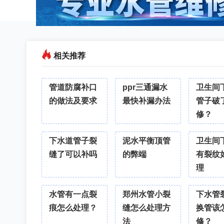
相关推荐
管道防腐补口
ppr三通漏水
卫生间
的做法及要求
最快补漏办法
管子破
修？
下水道管子裂
泥水平衡顶管
卫生间
缝了可以补吗
的弊端
有裂纹
理
水管有一点裂
郑州水管小裂
下水管
痕怎么处理？
缝怎么处理方
换管该
法
修？