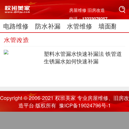
搜索
房屋维修 旧房改造
电话：13223079257
电路维修
防水补漏
水管维修
墙面翻新
搜索
电脑维修
水管改造
塑料水管漏水快速补漏法 铁管道
生锈漏水如何快速补漏
Copyright © 2006-2021
权班美家
专业房屋维修、旧房改
造平台 版权所有
豫ICP备19024796号-1