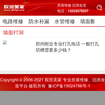
搜索
房屋维修 旧房改造
电话：13223079257
电路维修
防水补漏
水管维修
墙面翻新
搜索
电脑维修
墙面打洞
郑州附近专业打孔电话 一般打孔
切槽需要多少钱？
Copyright © 2006-2021
权班美家
专业房屋维修、旧房改
造平台 版权所有
豫ICP备19024796号-1