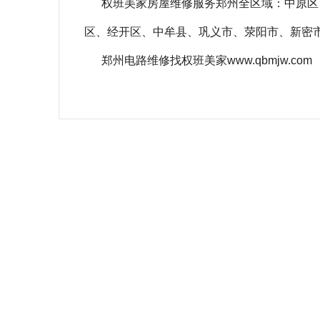
权班美家房屋维修服务郑州全区域：中原区
区、经开区、中牟县、巩义市、荥阳市、新密
郑州电路维修找权班美家www.qbmjw.com
相关关键词：
漏电保护器短路跳闸吗
零线