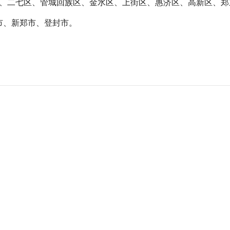
、二七区、管城回族区、金水区、上街区、惠济区、高新区、郑
市、新郑市、登封市。
接地漏电保护器会跳闸吗