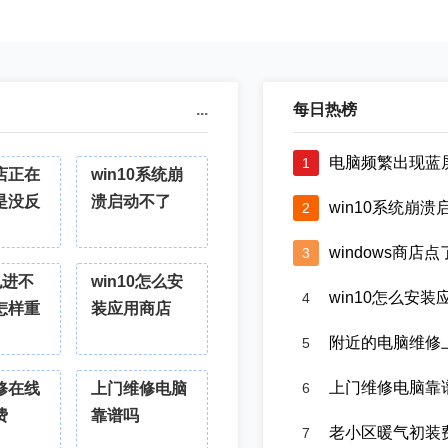
...
每日热榜
电脑频繁出现蓝屏
1
店正在
win10系统崩
是没反
溃启动不了
win10系统崩
2
windows商店
3
也进不
win10怎么安
win10怎么安
4
怎样重
装应用商店
附近的电脑维修上
5
上门维修电脑靠
修在线
上门维修电脑
6
费
靠谱吗
老小区暖气初装费
7