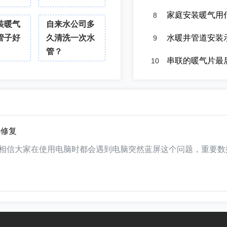
家庭安装暖气用
8
装暖气
自来水公司多
管子好
久清洗一次水
水暖井管道安装
9
管？
串联的暖气片最后
10
办修复
相信大家在使用电脑时都会遇到电脑突然蓝屏这个问题，重要数