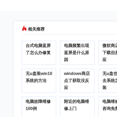
相关推荐
台式电脑蓝屏
电脑频繁出现
微软商
了怎么办修复
蓝屏是什么原
下载但
因
应
无u盘装win10
windows商店
无u盘
系统的方法
点了获取没反
去系统
应
装
电脑故障维修
附近的电脑维
电脑维
100例
修上门
咨询免