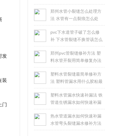
郑州水管小裂缝怎么处理方
法 水管有一点裂痕怎么处
断
理？
pvc下水道管子破了怎么修
补 下水管裂缝不换管该怎么
修？
郑州pvc管裂缝修补方法 塑
时发
料水管开裂用简单修复办法
塑料水管裂缝最简单修补方
在装
法 塑料管漏水用什么胶粘最
好
塑料水管漏水快速补漏法 铁
管道生锈漏水如何快速补漏
上门
热水管道漏水如何快速补漏
水管弯头裂缝漏水修补方法