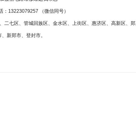
：13223079257 （
微信
同号）
、二七区、管城回族区、金水区、上街区、惠济区、高新区、郑
市、新郑市、登封市。
里时不时断电但又不跳闸