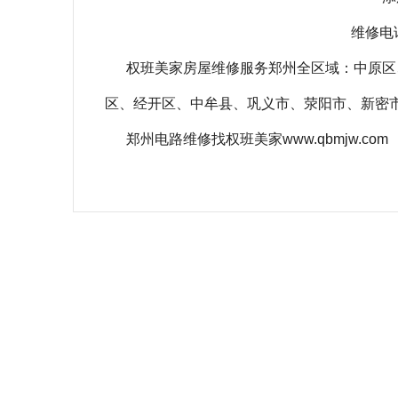
维修电话
权班美家房屋维修服务郑州全区域：中原区
区、经开区、中牟县、巩义市、荥阳市、新密
郑州电路维修找权班美家www.qbmjw.com
相关关键词：
家里频繁断电是怎么回事
家