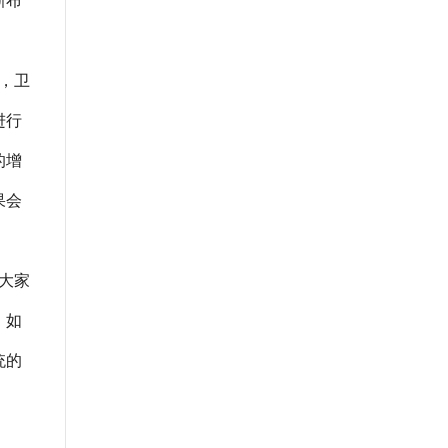
新布
，卫
进行
的增
果会
大家
，如
统的