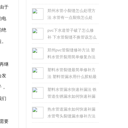
由于
郑州水管小裂缝怎么处理方
法 水管有一点裂痕怎么处
的电
理？
的绝
pvc下水道管子破了怎么修
补 下水管裂缝不换管该怎么
造。
修？
郑州pvc管裂缝修补方法 塑
料水管开裂用简单修复办法
再继
塑料水管裂缝最简单修补方
会发
法 塑料管漏水用什么胶粘最
好
子，
塑料水管漏水快速补漏法 铁
管道生锈漏水如何快速补漏
我们
热水管道漏水如何快速补漏
水管弯头裂缝漏水修补方法
需要