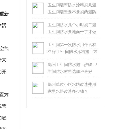
卫生间墙壁防水涂料刷几遍
卫生间墙壁要不要刷两遍防
重新
水
卫生间防水几个小时刷二遍
生活
卫生间防水要地面干了才做
吗
卫生间第一次防水用什么材
空气
料好 卫生间防水涂料施工方
法
新来
郑州卫生间防水施工步骤 卫
为开
生间防水材料选哪种最好
郑州单位小区水路改造费用
家里水路改造多少钱？
置方
线管
的底