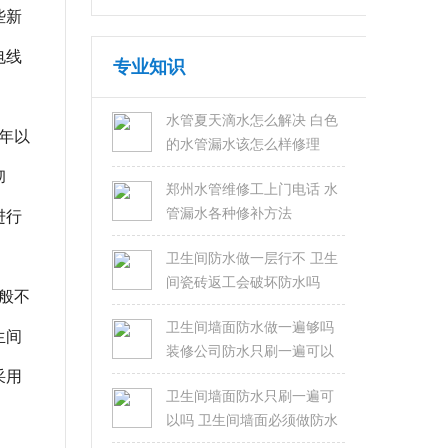
些新
电线
专业知识
水管夏天滴水怎么解决 白色
年以
的水管漏水该怎么样修理
彻
郑州水管维修工上门电话 水
管漏水各种修补方法
进行
卫生间防水做一层行不 卫生
间瓷砖返工会破坏防水吗
般不
卫生间墙面防水做一遍够吗
生间
装修公司防水只刷一遍可以
吗
采用
卫生间墙面防水只刷一遍可
以吗 卫生间墙面必须做防水
吗？