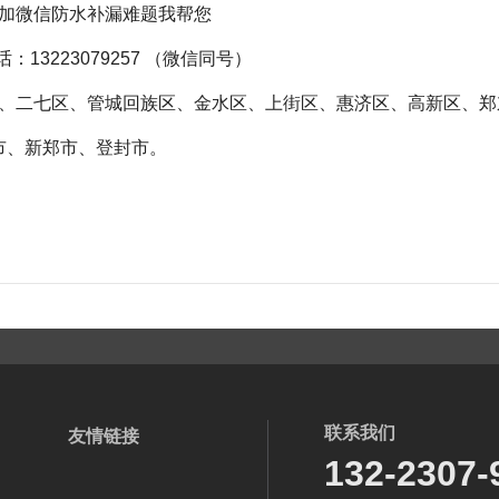
加
微信
防水补漏难题我帮您
：13223079257 （
微信
同号）
、二七区、管城回族区、金水区、上街区、惠济区、高新区、郑
市、新郑市、登封市。
老房翻新水路改造全攻略
联系我们
友情链接
132-2307-