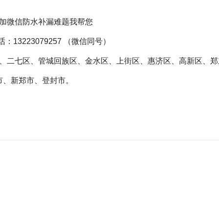
加
微信
防水补漏难题我帮您
：13223079257 （
微信
同号）
、二七区、管城回族区、金水区、上街区、惠济区、高新区、郑
市、新郑市、登封市。
屋顶漏水怎样处理最好