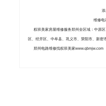
添
维修电话
权班美家房屋维修服务郑州全区域：中原区
区、经开区、中牟县、巩义市、荥阳市、新密
郑州电路维修找权班美家www.qbmjw.com
相关关键词：
阳台防水补漏的方法有哪些