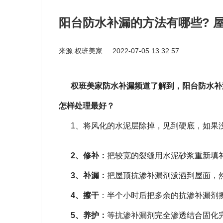
阳台防水补漏的方法有哪些? 
来源:权班美家
2022-07-05 13:32:57
权班美家防水补漏频道了解到，阳台防水补
怎样处理最好？
1、将风化的水泥层除掉，见到硬底，如果
2、修补：
把较宽的裂缝用水泥砂浆重新填
3、补漏：
把屋顶抗渗补漏剂泼洒到屋面，
4、擦干
：半个小时后把多余的抗渗补漏剂
5、养护：
等抗渗补漏剂完全渗透结合固化