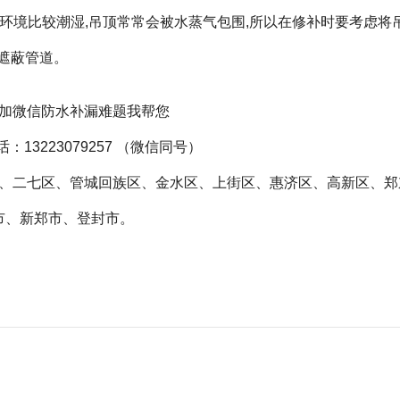
的环境比较潮湿,吊顶常常会被水蒸气包围,所以在修补时要考虑将
来遮蔽管道。
加
微信
防水补漏难题我帮您
：13223079257 （
微信
同号）
、二七区、管城回族区、金水区、上街区、惠济区、高新区、郑
市、新郑市、登封市。
漏
卫生间砸了重新做大概费用