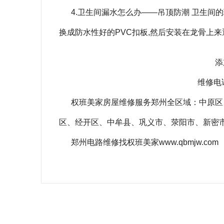
4.卫生间漏水怎么办——吊顶防潮 卫生间
换成防水
性
好的PVC扣板,然后安装在龙骨上
添
维修电话
权班美家房屋维修服务郑州全区域：中原区
区、经开区、中牟县、巩义市、荥阳市、新密
郑州电路维修找权班美家www.qbmjw.com
相关关键词：
郑州卫生间漏水怎么快速补